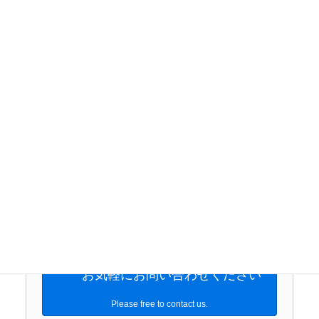
出典:外務省HP
在外公館リスト
※ 海外にある日本大使館・総領事館
１件から御対応承っております。ご連絡心よりお待
ちしております。
03-4361-4503
受付時間 9:00-18:00 [ 土日祝以外 ]
お気軽にお問い合わせください
Please free to contact us.