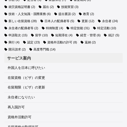
就労資格証明書
(2)
届出
(2)
技能実習
(3)
技術・人文知識・国際業務
(6)
提出要請
(2)
教育
(2)
新しい在留資格
(28)
日本人の配偶者等
(5)
更新
(12)
永住者
(24)
永住者の配偶者等
(2)
特例制度
(4)
特定技能
(31)
特定活動
(10)
申請取次
(15)
留学
(10)
短期滞在
(4)
経営・管理
(6)
統計
(5)
興行
(4)
認定
(23)
資格外活動の許可
(8)
返納
(2)
開示請求
(2)
高度専門職
(14)
サービス案内
外国人を日本に呼びたい
在留資格（ビザ）の変更
在留期限（ビザ）の更新
永住者になりたい
再入国許可
資格外活動許可
在留資格の取得許可