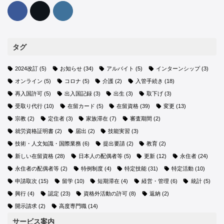
タグ
2024改訂
(5)
お知らせ
(34)
アルバイト
(5)
インターンシップ
(3)
オンライン
(5)
コロナ
(5)
介護
(2)
入管手続き
(18)
再入国許可
(5)
出入国記録
(3)
出生
(3)
取下げ
(3)
受取り代行
(10)
在留カード
(5)
在留資格
(39)
変更
(13)
宗教
(2)
定住者
(3)
家族滞在
(7)
審査期間
(2)
就労資格証明書
(2)
届出
(2)
技能実習
(3)
技術・人文知識・国際業務
(6)
提出要請
(2)
教育
(2)
新しい在留資格
(28)
日本人の配偶者等
(5)
更新
(12)
永住者
(24)
永住者の配偶者等
(2)
特例制度
(4)
特定技能
(31)
特定活動
(10)
申請取次
(15)
留学
(10)
短期滞在
(4)
経営・管理
(6)
統計
(5)
興行
(4)
認定
(23)
資格外活動の許可
(8)
返納
(2)
開示請求
(2)
高度専門職
(14)
サービス案内