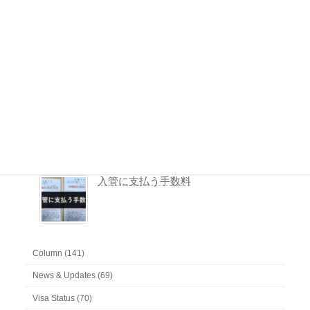
入管の申請予約システム（品川庁舎）
申請の取下げとは
入管に提出した書類一式を取得する方法
入管に支払う手数料
Column (141)
News & Updates (69)
Visa Status (70)