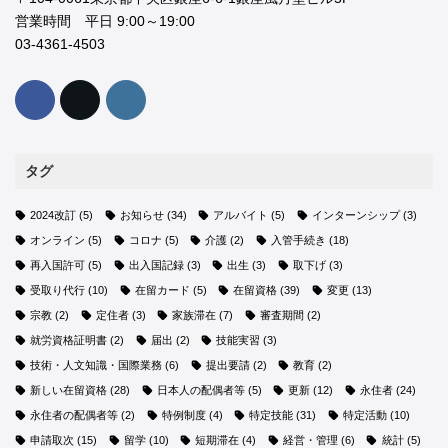
営業時間 平日 9:00～19:00
03-4361-4503
タグ
2024改訂
(5)
お知らせ
(34)
アルバイト
(5)
インターンシップ
(3)
オンライン
(5)
コロナ
(5)
介護
(2)
入管手続き
(18)
再入国許可
(5)
出入国記録
(3)
出生
(3)
取下げ
(3)
受取り代行
(10)
在留カード
(5)
在留資格
(39)
変更
(13)
宗教
(2)
定住者
(3)
家族滞在
(7)
審査期間
(2)
就労資格証明書
(2)
届出
(2)
技能実習
(3)
技術・人文知識・国際業務
(6)
提出要請
(2)
教育
(2)
新しい在留資格
(28)
日本人の配偶者等
(5)
更新
(12)
永住者
(24)
永住者の配偶者等
(2)
特例制度
(4)
特定技能
(31)
特定活動
(10)
申請取次
(15)
留学
(10)
短期滞在
(4)
経営・管理
(6)
統計
(5)