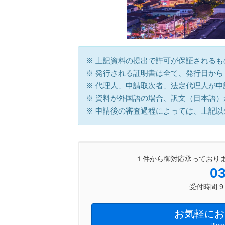
※ 上記資料の提出で許可が保証される
※ 発行される証明書は全て、発行日か
※ 代理人、申請取次者、法定代理人が
※ 資料が外国語の場合、訳文（日本語
※ 申請後の審査過程によっては、上記
１件から御対応承っており
03
受付時間 9:0
お気軽にお