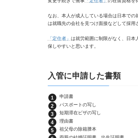
変更手続きで無事
「定住者」
の在留資格を
なお、本人が成人している場合は日本での
は就職先の会社を見つけ面接などして採用
「定住者」
は就労範囲に制限がなく、日本
保しやすいと思います。
入管に申請した書類
申請書
パスポートの写し
短期滞在ビザの写し
理由書
祖父母の除籍謄本
両親の結婚証明書、出生証明書