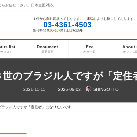
ならお任せ下さい。日本全国対応。
１件から御対応承っております。ご連絡心よりお待ちしております。
03-4361-4503
受付時間 9:00-18:00 [ 土日祝以外 ]
atus list
Document
Fee
About 
ビザリスト
必要書類
料金一覧
オフィス
３世のブラジル人ですが「定住
最
2021-11-11
2025-05-02
SHINGO ITO
終
更
新
日
ブラジル人ですが「定住者」になりたいです
時
: