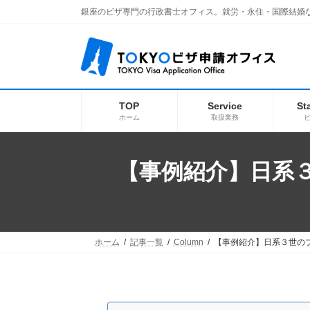
コ
ナ
銀座のビザ専門の行政書士オフィス。就労・永住・国際結婚
ン
ビ
テ
ゲ
ン
ー
ツ
シ
へ
ョ
ス
ン
キ
に
TOP
Service
St
ッ
移
ホーム
取扱業務
プ
動
【事例紹介】日系
ホーム
記事一覧
Column
【事例紹介】日系３世の