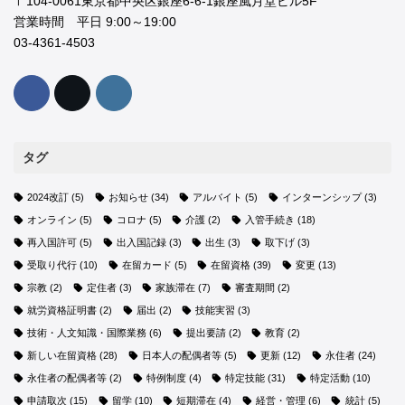
〒104-0061東京都中央区銀座6-6-1銀座風月堂ビル5F
営業時間 平日 9:00～19:00
03-4361-4503
タグ
2024改訂
(5)
お知らせ
(34)
アルバイト
(5)
インターンシップ
(3)
オンライン
(5)
コロナ
(5)
介護
(2)
入管手続き
(18)
再入国許可
(5)
出入国記録
(3)
出生
(3)
取下げ
(3)
受取り代行
(10)
在留カード
(5)
在留資格
(39)
変更
(13)
宗教
(2)
定住者
(3)
家族滞在
(7)
審査期間
(2)
就労資格証明書
(2)
届出
(2)
技能実習
(3)
技術・人文知識・国際業務
(6)
提出要請
(2)
教育
(2)
新しい在留資格
(28)
日本人の配偶者等
(5)
更新
(12)
永住者
(24)
永住者の配偶者等
(2)
特例制度
(4)
特定技能
(31)
特定活動
(10)
申請取次
(15)
留学
(10)
短期滞在
(4)
経営・管理
(6)
統計
(5)