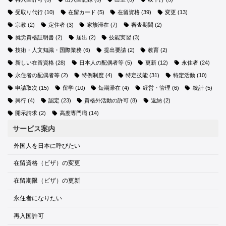
受取り代行
(10)
在留カード
(5)
在留資格
(39)
変更
(13)
宗教
(2)
定住者
(3)
家族滞在
(7)
審査期間
(2)
就労資格証明書
(2)
届出
(2)
技能実習
(3)
技術・人文知識・国際業務
(6)
提出要請
(2)
教育
(2)
新しい在留資格
(28)
日本人の配偶者等
(5)
更新
(12)
永住者
(24)
永住者の配偶者等
(2)
特例制度
(4)
特定技能
(31)
特定活動
(10)
申請取次
(15)
留学
(10)
短期滞在
(4)
経営・管理
(6)
統計
(5)
興行
(4)
認定
(23)
資格外活動の許可
(8)
返納
(2)
開示請求
(2)
高度専門職
(14)
サービス案内
外国人を日本に呼びたい
在留資格（ビザ）の変更
在留期限（ビザ）の更新
永住者になりたい
再入国許可