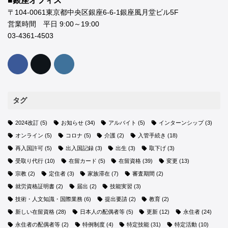
■銀座オフィス
〒104-0061東京都中央区銀座6-6-1銀座風月堂ビル5F
営業時間 平日 9:00～19:00
03-4361-4503
タグ
2024改訂
(5)
お知らせ
(34)
アルバイト
(5)
インターンシップ
(3)
オンライン
(5)
コロナ
(5)
介護
(2)
入管手続き
(18)
再入国許可
(5)
出入国記録
(3)
出生
(3)
取下げ
(3)
受取り代行
(10)
在留カード
(5)
在留資格
(39)
変更
(13)
宗教
(2)
定住者
(3)
家族滞在
(7)
審査期間
(2)
就労資格証明書
(2)
届出
(2)
技能実習
(3)
技術・人文知識・国際業務
(6)
提出要請
(2)
教育
(2)
新しい在留資格
(28)
日本人の配偶者等
(5)
更新
(12)
永住者
(24)
永住者の配偶者等
(2)
特例制度
(4)
特定技能
(31)
特定活動
(10)