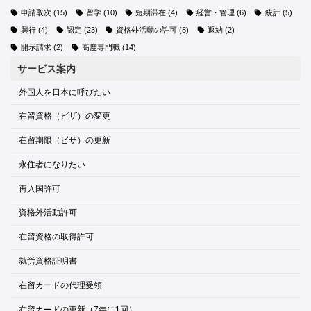
申請取次
(15)
留学
(10)
短期滞在
(4)
経営・管理
(6)
統計
(5)
興行
(4)
認定
(23)
資格外活動の許可
(8)
返納
(2)
開示請求
(2)
高度専門職
(14)
サービス案内
外国人を日本に呼びたい
在留資格（ビザ）の変更
在留期限（ビザ）の更新
永住者になりたい
再入国許可
資格外活動許可
在留資格の取得許可
就労資格証明書
在留カードの代理受領
在留カードの更新（7年に1回）