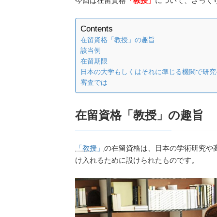
今回は在留資格
「教授」
について、ざっく
Contents
在留資格「教授」の趣旨
該当例
在留期限
日本の大学もしくはそれに準じる機関で研究
審査では
在留資格「教授」の趣旨
「教授」
の在留資格は、日本の学術研究や
け入れるために設けられたものです。