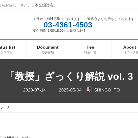
ならお任せ下さい。日本全国対応。
１件から御対応承っております。ご連絡心よりお待ちしております。
03-4361-4503
受付時間 9:00-18:00 [ 土日祝以外 ]
atus list
Document
Fee
About 
ビザリスト
必要書類
料金一覧
オフィス
「教授」ざっくり解説 vol. 3
最
2020-07-14
2025-05-04
SHINGO ITO
終
更
新
日
l. 3
時
: