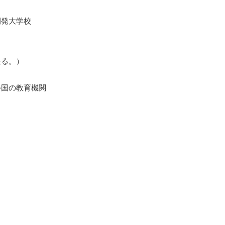
開発大学校
限る。）
外国の教育機関