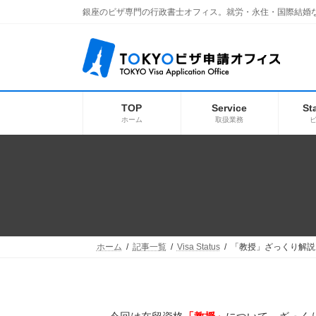
コ
ナ
銀座のビザ専門の行政書士オフィス。就労・永住・国際結婚
ン
ビ
テ
ゲ
ン
ー
ツ
シ
へ
ョ
ス
ン
キ
に
TOP
Service
St
ッ
移
ホーム
取扱業務
プ
動
ホーム
記事一覧
Visa Status
「教授」ざっくり解説 vo