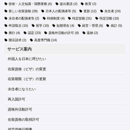
技術・人文知識・国際業務
(6)
提出要請
(2)
教育
(2)
新しい在留資格
(28)
日本人の配偶者等
(5)
更新
(12)
永住者
(24)
永住者の配偶者等
(2)
特例制度
(4)
特定技能
(31)
特定活動
(10)
申請取次
(15)
留学
(10)
短期滞在
(4)
経営・管理
(6)
統計
(5)
興行
(4)
認定
(23)
資格外活動の許可
(8)
返納
(2)
開示請求
(2)
高度専門職
(14)
サービス案内
外国人を日本に呼びたい
在留資格（ビザ）の変更
在留期限（ビザ）の更新
永住者になりたい
再入国許可
資格外活動許可
在留資格の取得許可
就労資格証明書