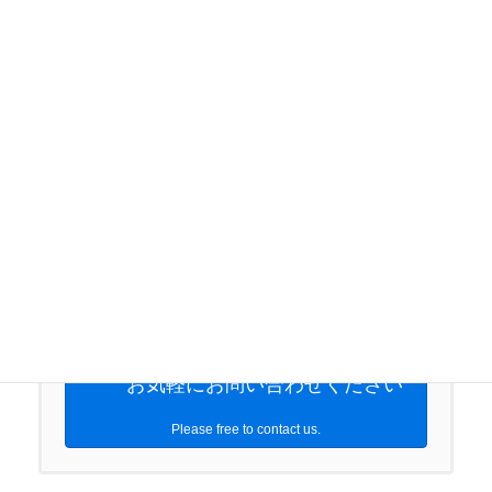
以内のものを用意してください。
代理人、申請取次者、法定代理人が申請する
場合、身分証の提示が必要です。
資料が外国語の場合、訳文（日本語）が必要
となることがあります。
申請後の審査過程によっては、上記以外の資
料を求められる場合もあります。
１件から御対応承っております。ご連絡心よりお待
ちしております。
03-4361-4503
受付時間 9:00-18:00 [ 土日祝以外 ]
お気軽にお問い合わせください
Please free to contact us.