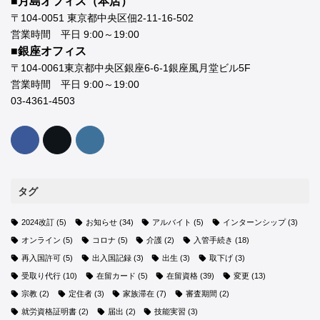
■月島オフィス（本店）
〒104-0051 東京都中央区佃2-11-16-502
営業時間 平日 9:00～19:00
■銀座オフィス
〒104-0061東京都中央区銀座6-6-1銀座風月堂ビル5F
営業時間 平日 9:00～19:00
03-4361-4503
タグ
2024改訂
(5)
お知らせ
(34)
アルバイト
(5)
インターンシップ
(3)
オンライン
(5)
コロナ
(5)
介護
(2)
入管手続き
(18)
再入国許可
(5)
出入国記録
(3)
出生
(3)
取下げ
(3)
受取り代行
(10)
在留カード
(5)
在留資格
(39)
変更
(13)
宗教
(2)
定住者
(3)
家族滞在
(7)
審査期間
(2)
就労資格証明書
(2)
届出
(2)
技能実習
(3)