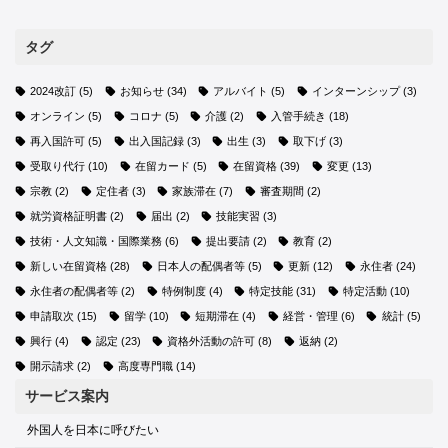
タグ
2024改訂
(5)
お知らせ
(34)
アルバイト
(5)
インターンシップ
(3)
オンライン
(5)
コロナ
(5)
介護
(2)
入管手続き
(18)
再入国許可
(5)
出入国記録
(3)
出生
(3)
取下げ
(3)
受取り代行
(10)
在留カード
(5)
在留資格
(39)
変更
(13)
宗教
(2)
定住者
(3)
家族滞在
(7)
審査期間
(2)
就労資格証明書
(2)
届出
(2)
技能実習
(3)
技術・人文知識・国際業務
(6)
提出要請
(2)
教育
(2)
新しい在留資格
(28)
日本人の配偶者等
(5)
更新
(12)
永住者
(24)
永住者の配偶者等
(2)
特例制度
(4)
特定技能
(31)
特定活動
(10)
申請取次
(15)
留学
(10)
短期滞在
(4)
経営・管理
(6)
統計
(5)
興行
(4)
認定
(23)
資格外活動の許可
(8)
返納
(2)
開示請求
(2)
高度専門職
(14)
サービス案内
外国人を日本に呼びたい