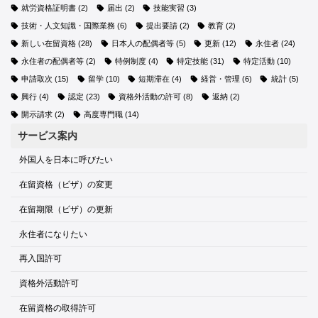
就労資格証明書
(2)
届出
(2)
技能実習
(3)
技術・人文知識・国際業務
(6)
提出要請
(2)
教育
(2)
新しい在留資格
(28)
日本人の配偶者等
(5)
更新
(12)
永住者
(24)
永住者の配偶者等
(2)
特例制度
(4)
特定技能
(31)
特定活動
(10)
申請取次
(15)
留学
(10)
短期滞在
(4)
経営・管理
(6)
統計
(5)
興行
(4)
認定
(23)
資格外活動の許可
(8)
返納
(2)
開示請求
(2)
高度専門職
(14)
サービス案内
外国人を日本に呼びたい
在留資格（ビザ）の変更
在留期限（ビザ）の更新
永住者になりたい
再入国許可
資格外活動許可
在留資格の取得許可