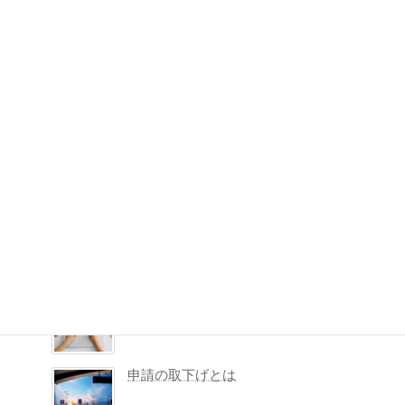
ジ
ジ
ジ
ジ
検
ペ
索:
ー
ジ
よく読まれている記事
送
り
許可がでたら受取りは誰ができる？14日
を過ぎても大丈夫？
在留資格認定証明書（COE）が不要に
なったら？返納理由書とポイント
入管の申請予約システム（品川庁舎）
申請の取下げとは