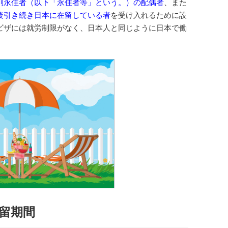
別永住者（以下「永住者等」という。）の配偶者
、また
後引き続き日本に在留している者
を受け入れるために設
ビザには就労制限がなく、日本人と同じように日本で働
留期間