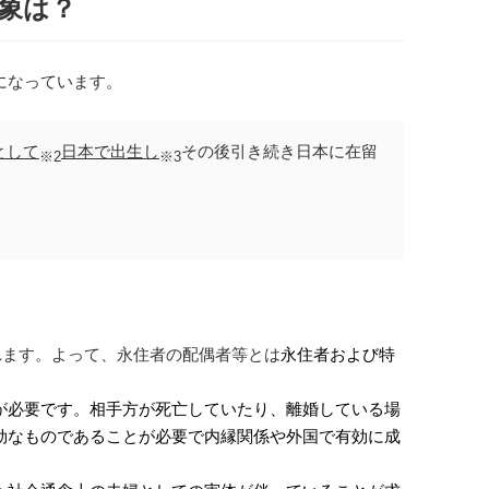
象は？
になっています。
として
日本で出生し
その後引き続き日本に在留
※2
※3
れます。よって、永住者の配偶者等とは
永住者および特
が必要です。相手方が死亡していたり、離婚している場
効なものであることが必要で内縁関係や外国で有効に成