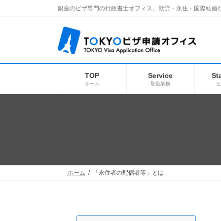
コ
ナ
銀座のビザ専門の行政書士オフィス。就労・永住・国際結婚
ン
ビ
テ
ゲ
ン
ー
ツ
シ
へ
ョ
ス
ン
キ
に
TOP
Service
St
ッ
移
ホーム
取扱業務
プ
動
ホーム
「永住者の配偶者等」とは