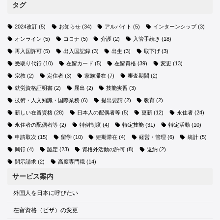
タグ
2024改訂
(5)
お知らせ
(34)
アルバイト
(5)
インターンシップ
(3)
オンライン
(5)
コロナ
(5)
介護
(2)
入管手続き
(18)
再入国許可
(5)
出入国記録
(3)
出生
(3)
取下げ
(3)
受取り代行
(10)
在留カード
(5)
在留資格
(39)
変更
(13)
宗教
(2)
定住者
(3)
家族滞在
(7)
審査期間
(2)
就労資格証明書
(2)
届出
(2)
技能実習
(3)
技術・人文知識・国際業務
(6)
提出要請
(2)
教育
(2)
新しい在留資格
(28)
日本人の配偶者等
(5)
更新
(12)
永住者
(24)
永住者の配偶者等
(2)
特例制度
(4)
特定技能
(31)
特定活動
(10)
申請取次
(15)
留学
(10)
短期滞在
(4)
経営・管理
(6)
統計
(5)
興行
(4)
認定
(23)
資格外活動の許可
(8)
返納
(2)
開示請求
(2)
高度専門職
(14)
サービス案内
外国人を日本に呼びたい
在留資格（ビザ）の変更